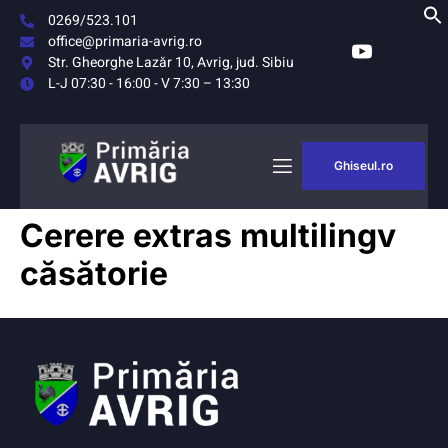
0269/523.101
office@primaria-avrig.ro
Str. Gheorghe Lazăr 10, Avrig, jud. Sibiu
L-J 07:30 - 16:00 - V 7:30 – 13:30
Ghiseul.ro
AȘUL
MONITORUL
Cerere extras multilingv
RIG
OFICIAL LOCAL
căsătorie