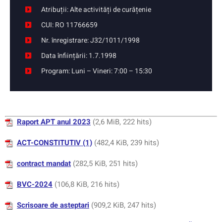
Atribuții: Alte activități de curățenie
CUI: RO 11766659
Nr. înregistrare: J32/1011/1998
Data înființării: 1.7.1998
Program: Luni – Vineri: 7:00 – 15:30
Raport APT anul 2023
(2,6 MiB, 222 hits)
ACT-CONSTITUTIV (1)
(482,4 KiB, 239 hits)
contract mandat
(282,5 KiB, 251 hits)
BVC-2024
(106,8 KiB, 216 hits)
Scrisoare de asteptari
(909,2 KiB, 247 hits)