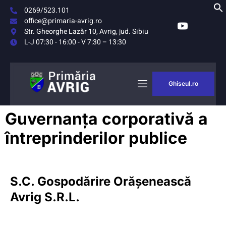
0269/523.101
office@primaria-avrig.ro
Str. Gheorghe Lazăr 10, Avrig, jud. Sibiu
L-J 07:30 - 16:00 - V 7:30 – 13:30
Ghiseul.ro
MONITORUL
Guvernanța corporativă a
OFICIAL LOCAL
întreprinderilor publice
S.C. Gospodărire Orășenească
Avrig S.R.L.