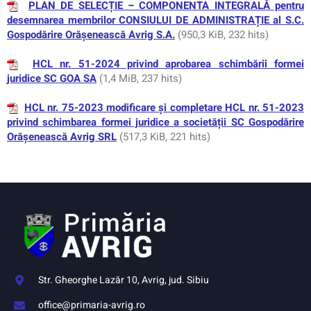
PLAN DE SELECȚIE – COMPONENTA INTEGRALĂ pentru
desemnarea membrilor CONSIULUI DE ADMINISTRAȚIE al S.C.
Gospodărire Orășenească Avrig S.A.
(950,3 KiB, 232 hits)
HCL nr. 51-2024 privind aprobarea schimbării formei
juridice SC GOA SA
(1,4 MiB, 237 hits)
HCL nr. 75-2023 modificare și completare HCL nr. 51-2023
privind schimbarea formei juridice a societății SC Gospodărire
Orășenească Avrig SRL
(517,3 KiB, 221 hits)
Str. Gheorghe Lazăr 10, Avrig, jud. Sibiu
office@primaria-avrig.ro