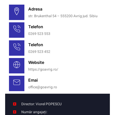
Adresa
str. Brukenthal 54 – 555200 Avrig jud. Sibiu
Telefon
0269 523 553
Telefon
0269 523 452
Website
https://goavrig.ro/
Emai
office@goavrig.ro
Director: Viorel POPESCU
Număr angajați: