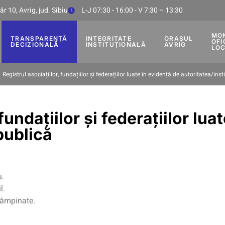
r 10, Avrig, jud. Sibiu
L-J 07:30 - 16:00 - V 7:30 – 13:30
MO
TRANSPARENȚĂ
INTEGRITATE
ORAȘUL
OFI
DECIZIONALĂ
INSTITUȚIONALĂ
AVRIG
LO
Registrul asociațiilor, fundațiilor și federațiilor luate în evidență de autoritatea/inst
fundațiilor și federațiilor lua
publică
u.
l.
tâmpinate.