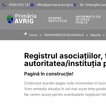
0269/523.101
office@primaria-avrig.ro
Str. Gheorghe Lază
INFORMAȚII DE
DESPRE
INTERES
INSTITUȚIE
PUBLIC
»
»
»
Home
TRANSPARENȚĂ DECIZIONALĂ
Registre
Registrul asociațiilor, 
autoritatea/instituția 
Pagină în construcție!
Conținutul acestei pagini este momentan în lucr
Vom remedia situația în cel mai scurt timp posibi
Ne cerem scuze pentru eventualele neplăceri în