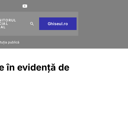
NITORUL
Ghiseul.ro
CIAL
CAL
ituția publică
te în evidență de