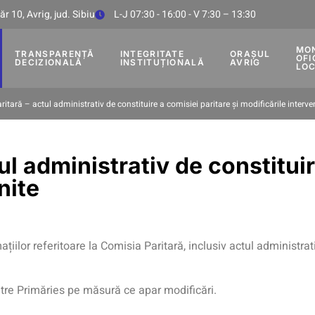
r 10, Avrig, jud. Sibiu
L-J 07:30 - 16:00 - V 7:30 – 13:30
MO
TRANSPARENȚĂ
INTEGRITATE
ORAȘUL
OFI
DECIZIONALĂ
INSTITUȚIONALĂ
AVRIG
LO
itară – actul administrativ de constituire a comisiei paritare și modificările interve
ul administrativ de constituir
nite
țiilor referitoare la Comisia Paritară, inclusiv actul administrat
ătre Primăries pe măsură ce apar modificări.