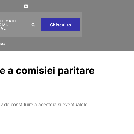
NITORUL
Ghiseul.ro
CIAL
CAL
nite
e a comisiei paritare
iv de constituire a acesteia și eventualele