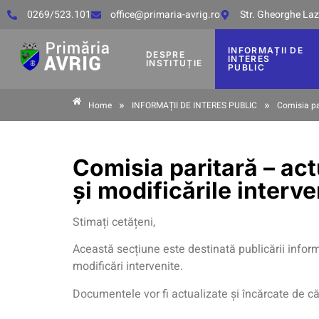
0269/523.101
office@primaria-avrig.ro
Str. Gheorghe Lază
INFORMAȚII DE
DESPRE
INTERES
INSTITUȚIE
PUBLIC
»
»
Home
INFORMAȚII DE INTERES PUBLIC
Comisia par
Comisia paritară – act
și modificările interve
Stimați cetățeni,
Această secțiune este destinată publicării informa
modificări intervenite.
Documentele vor fi actualizate și încărcate de c