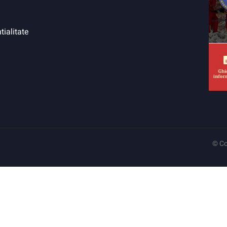
tialitate
© Co