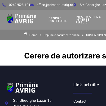
0269/523.101
office@primaria-avrig.ro
Str. Gheorghe Lază
INFORMAȚII DE
DESPRE
INTERES
INSTITUȚIE
PUBLIC
»
»
Home
Depunere documente online
COMPARTIMENT
Cerere de autorizare 
Link-uri utile
Str. Gheorghe Lazăr 10,
Contact