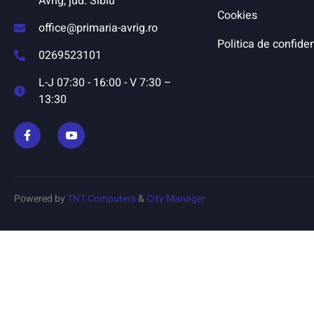
Avrig, jud. Sibiu
Cookies
office@primaria-avrig.ro
Politica de confiden
0269523101
L-J 07:30 - 16:00 - V 7:30 –
13:30
Powered by
TNT Computers
&
City Manager