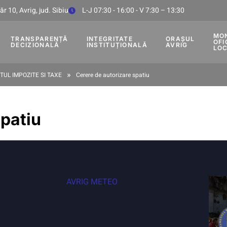
r 10, Avrig, jud. Sibiu
L-J 07:30 - 16:00 - V 7:30 – 13:30
MO
TRANSPARENȚĂ
INTEGRITATE
ORAȘUL
OFI
DECIZIONALĂ
INSTITUȚIONALĂ
AVRIG
LO
»
UL IMPOZITE SI TAXE
Cerere de autorizare spatiu
spatiu
AVRIG METEO