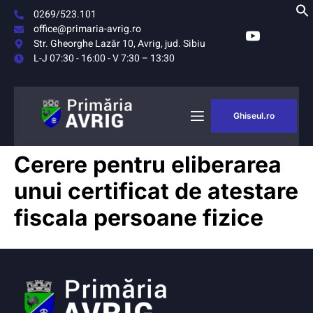
0269/523.101
office@primaria-avrig.ro
Str. Gheorghe Lazăr 10, Avrig, jud. Sibiu
L-J 07:30 - 16:00 - V 7:30 – 13:30
Ghiseul.ro
AȘUL
MONITORUL
Cerere pentru eliberarea
RIG
OFICIAL LOCAL
unui certificat de atestare
fiscala persoane fizice