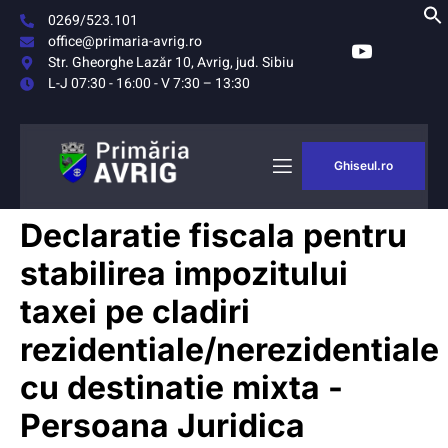
0269/523.101
office@primaria-avrig.ro
Str. Gheorghe Lazăr 10, Avrig, jud. Sibiu
L-J 07:30 - 16:00 - V 7:30 – 13:30
Ghiseul.ro
AȘUL
MONITORUL
Declaratie fiscala pentru
RIG
OFICIAL LOCAL
stabilirea impozitului
taxei pe cladiri
rezidentiale/nerezidentiale
cu destinatie mixta -
Persoana Juridica