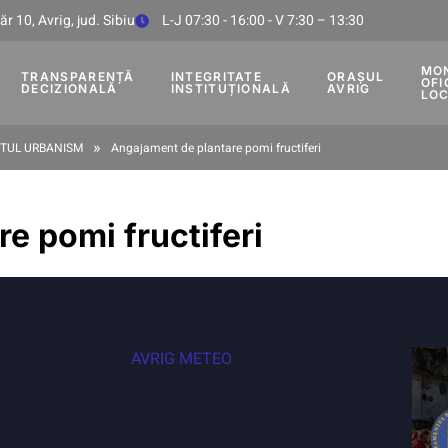
r 10, Avrig, jud. Sibiu
L-J 07:30 - 16:00 - V 7:30 – 13:30
MO
TRANSPARENȚĂ
INTEGRITATE
ORAȘUL
OFI
DECIZIONALĂ
INSTITUȚIONALĂ
AVRIG
LO
»
TUL URBANISM
Angajament de plantare pomi fructiferi
e pomi fructiferi
AVRIG METEO