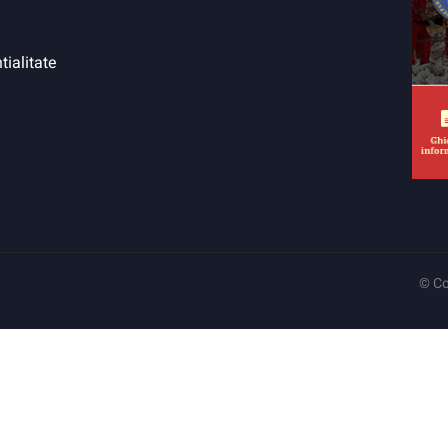
tialitate
© Co