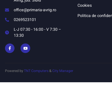
Avrig, jud. Sibiu
Cookies
office@primaria-avrig.ro
Politica de confiden
0269523101
L-J 07:30 - 16:00 - V 7:30 –
13:30
Powered by
TNT Computers
&
City Manager