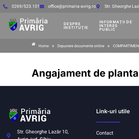
0269/523.101
office@primaria-avrig.ro
Str. Gheorghe Lază
INFORMAȚII DE
DESPRE
INTERES
INSTITUȚIE
PUBLIC
»
»
Home
Depunere documente online
COMPARTIMEN
Angajament de plantar
Link-uri utile
Str. Gheorghe Lazăr 10,
Contact