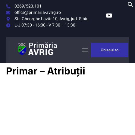
0269/523.101
office@primaria-avrig.ro
Str. Gheorghe Lazăr 10, Avrig, jud. Sibiu
L-J 07:30 - 16:00 - V 7:30 – 13:30
Ghiseul.ro
AȘUL
MONITORUL
Primar – Atribuții
RIG
OFICIAL LOCAL