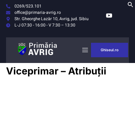
0269/523.101
office@primaria-avrig.ro
Str. Gheorghe Lazăr 10, Avrig, jud. Sibiu
L-J 07:30 - 16:00 - V 7:30 – 13:30
Ghiseul.ro
AȘUL
MONITORUL
Viceprimar – Atribuții
RIG
OFICIAL LOCAL