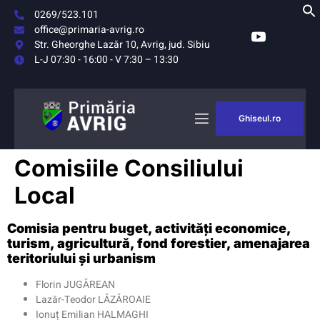
0269/523.101
office@primaria-avrig.ro
Str. Gheorghe Lazăr 10, Avrig, jud. Sibiu
L-J 07:30 - 16:00 - V 7:30 – 13:30
Ghiseul.ro
AȘUL
MONITORUL
Comisiile Consiliului
RIG
OFICIAL LOCAL
Local
Comisia pentru buget, activități economice,
turism, agricultură, fond forestier, amenajarea
teritoriului și urbanism
Florin JUGĂREAN
Lazăr-Teodor LĂZĂROAIE
Ionuț Emilian HALMAGHI