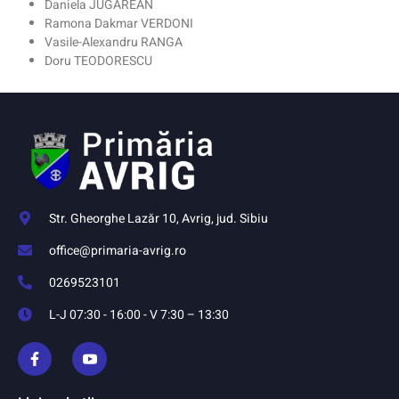
Daniela JUGĂREAN
Ramona Dakmar VERDONI
Vasile-Alexandru RANGA
Doru TEODORESCU
Str. Gheorghe Lazăr 10, Avrig, jud. Sibiu
office@primaria-avrig.ro
0269523101
L-J 07:30 - 16:00 - V 7:30 – 13:30