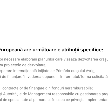
Europeană are următoarele atribuţii specifice:
or necesare elaborării planurilor care vizează dezvoltarea oraşu
ru proiectele de dezvoltare;
operare internaţională iniţiate de Primăria oraşului Avrig;
i de finanţare în vederea depunerii, în formatul/forma solicitată
contractelor de finanţare din fonduri nerambursabile;
i Autorităţile de Management responsabile cu gestionarea progr
l de specialitate al primarului, în ceea ce priveşte implementar