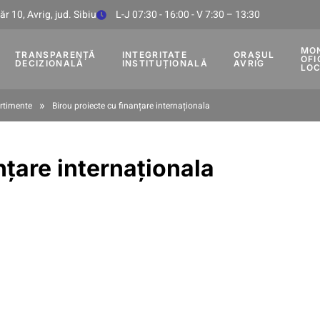
r 10, Avrig, jud. Sibiu
L-J 07:30 - 16:00 - V 7:30 – 13:30
MO
TRANSPARENȚĂ
INTEGRITATE
ORAȘUL
OFI
DECIZIONALĂ
INSTITUȚIONALĂ
AVRIG
LO
»
timente
Birou proiecte cu finanțare internaționala
nțare internaționala