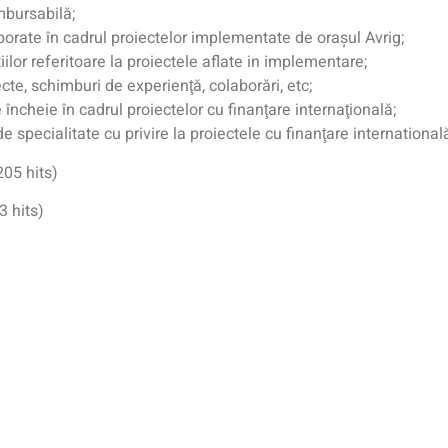
mbursabilă;
rate în cadrul proiectelor implementate de oraşul Avrig;
ilor referitoare la proiectele aflate in implementare;
cte, schimburi de experienţă, colaborări, etc;
 încheie în cadrul proiectelor cu finanţare internaţională;
 specialitate cu privire la proiectele cu finanţare international
205 hits)
3 hits)