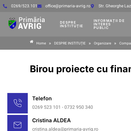
0269/523.101
office@primaria-avrig.ro
Str. Gheorghe Lază
INFORMAȚII DE
DESPRE
INTERES
INSTITUȚIE
PUBLIC
»
»
»
Home
DESPRE INSTITUȚIE
Organizare
Compar
Birou proiecte cu fina
Telefon
0269 523 101 - 0732 950 340
Cristina ALDEA
cristina.aldea@primaria-avrig.ro