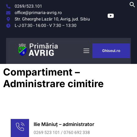
0269/523.101
office@primaria-avrig.ro
Str. Gheorghe Lazăr 10, Avrig, jud. Sibiu
L-J 07:30 - 16:00 - V 7:30 – 13:30
Ghiseul.ro
AȘUL
MONITORUL
Compartiment –
RIG
OFICIAL LOCAL
Administrare cimitire
Ilie Măniuț – administrator
0269 523 101 / 0760 692 338