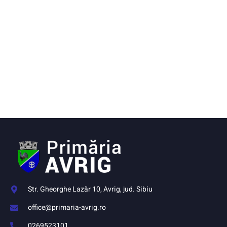
Str. Gheorghe Lazăr 10, Avrig, jud. Sibiu
office@primaria-avrig.ro
0269523101