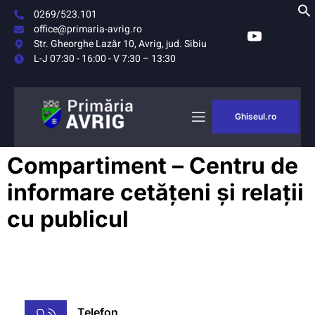
0269/523.101
office@primaria-avrig.ro
Str. Gheorghe Lazăr 10, Avrig, jud. Sibiu
L-J 07:30 - 16:00 - V 7:30 – 13:30
Ghiseul.ro
AȘUL
MONITORUL
Compartiment – Centru de
RIG
OFICIAL LOCAL
informare cetățeni și relații
cu publicul
Telefon