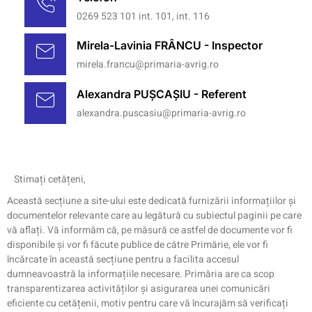
0269 523 101 int. 101, int. 116
Mirela-Lavinia FRÂNCU - Inspector
mirela.francu@primaria-avrig.ro
Alexandra PUȘCAȘIU - Referent
alexandra.puscasiu@primaria-avrig.ro
Stimați cetățeni,
Această secțiune a site-ului este dedicată furnizării informațiilor și
documentelor relevante care au legătură cu subiectul paginii pe care
vă aflați. Vă informăm că, pe măsură ce astfel de documente vor fi
disponibile și vor fi făcute publice de către Primărie, ele vor fi
încărcate în această secțiune pentru a facilita accesul
dumneavoastră la informațiile necesare. Primăria are ca scop
transparentizarea activităților și asigurarea unei comunicări
eficiente cu cetățenii, motiv pentru care vă încurajăm să verificați