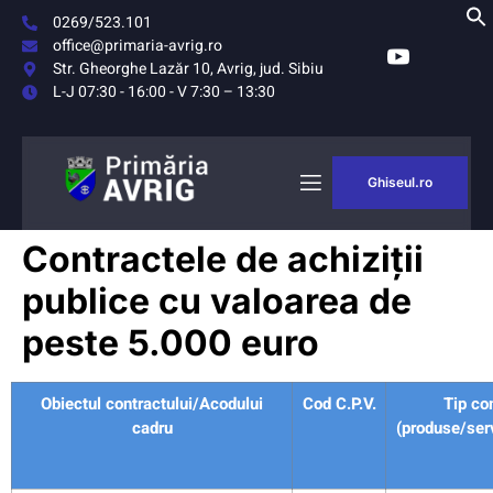
0269/523.101
office@primaria-avrig.ro
Str. Gheorghe Lazăr 10, Avrig, jud. Sibiu
L-J 07:30 - 16:00 - V 7:30 – 13:30
Ghiseul.ro
Contractele de achiziții
publice cu valoarea de
peste 5.000 euro
Obiectul contractului/Acodului
Cod C.P.V.
Tip co
cadru
(produse/serv