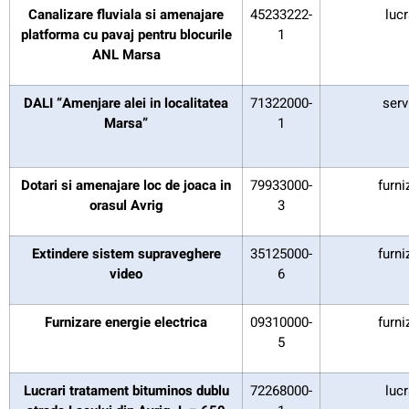
Canalizare fluviala si amenajare
45233222-
lucr
platforma cu pavaj pentru blocurile
1
ANL Marsa
DALI “Amenjare alei in localitatea
71322000-
serv
Marsa”
1
Dotari si amenajare loc de joaca in
79933000-
furni
orasul Avrig
3
Extindere sistem supraveghere
35125000-
furni
video
6
Furnizare energie electrica
09310000-
furni
5
Lucrari tratament bituminos dublu
72268000-
lucr