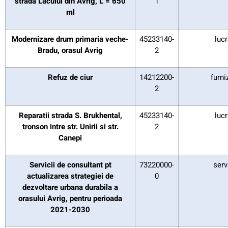
strada Lacului din Avrig, L = 650
1
ml
Modernizare drum primaria veche-
45233140-
lucr
Bradu, orasul Avrig
2
Refuz de ciur
14212200-
furni
2
Reparatii strada S. Brukhental,
45233140-
lucr
tronson intre str. Unirii si str.
2
Canepi
Servicii de consultant pt
73220000-
serv
actualizarea strategiei de
0
dezvoltare urbana durabila a
orasului Avrig, pentru perioada
2021-2030