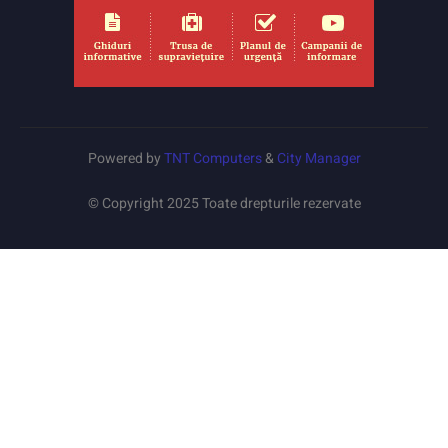
Powered by
TNT Computers
&
City Manager
© Copyright 2025 Toate drepturile rezervate