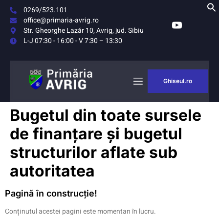
0269/523.101
office@primaria-avrig.ro
Str. Gheorghe Lazăr 10, Avrig, jud. Sibiu
L-J 07:30 - 16:00 - V 7:30 – 13:30
Ghiseul.ro
AȘUL
MONITORUL
Bugetul din toate sursele
RIG
OFICIAL LOCAL
de finanțare și bugetul
structurilor aflate sub
autoritatea
Pagină în construcție!
Conținutul acestei pagini este momentan în lucru.