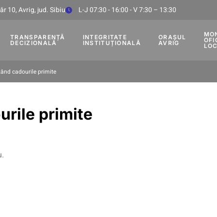
r 10, Avrig, jud. Sibiu
L-J 07:30 - 16:00 - V 7:30 – 13:30
MO
TRANSPARENȚĂ
INTEGRITATE
ORAȘUL
OFI
DECIZIONALĂ
INSTITUȚIONALĂ
AVRIG
LO
zând cadourile primite
urile primite
u.