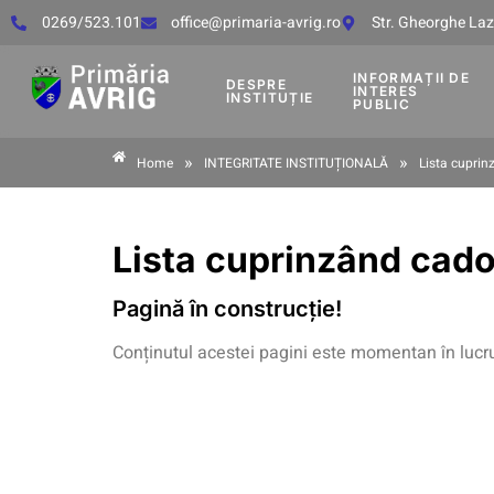
0269/523.101
office@primaria-avrig.ro
Str. Gheorghe Lază
INFORMAȚII DE
DESPRE
INTERES
INSTITUȚIE
PUBLIC
»
»
Home
INTEGRITATE INSTITUȚIONALĂ
Lista cuprin
Lista cuprinzând cado
Pagină în construcție!
Conținutul acestei pagini este momentan în lucr