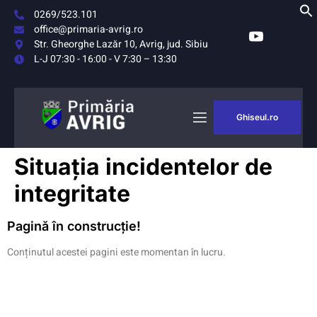
0269/523.101
office@primaria-avrig.ro
Str. Gheorghe Lazăr 10, Avrig, jud. Sibiu
L-J 07:30 - 16:00 - V 7:30 – 13:30
Ghiseul.ro
AȘUL
MONITORUL
Situația incidentelor de
RIG
OFICIAL LOCAL
integritate
Pagină în construcție!
Conținutul acestei pagini este momentan în lucru.