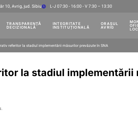
r 10, Avrig, jud. Sibiu
L-J 07:30 - 16:00 - V 7:30 – 13:30
MO
TRANSPARENȚĂ
INTEGRITATE
ORAȘUL
OFI
DECIZIONALĂ
INSTITUȚIONALĂ
AVRIG
LO
rativ referitor la stadiul implementării măsurilor prevăzute în SNA
ritor la stadiul implementării
u.