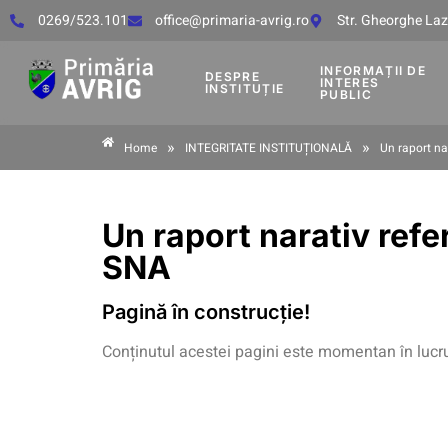
0269/523.101
office@primaria-avrig.ro
Str. Gheorghe Lază
INFORMAȚII DE
DESPRE
INTERES
INSTITUȚIE
PUBLIC
»
»
Home
INTEGRITATE INSTITUȚIONALĂ
Un raport na
Un raport narativ refe
SNA
Pagină în construcție!
Conținutul acestei pagini este momentan în lucr