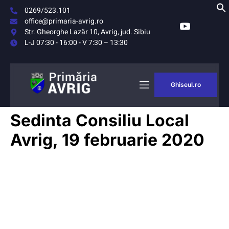
0269/523.101
office@primaria-avrig.ro
Str. Gheorghe Lazăr 10, Avrig, jud. Sibiu
L-J 07:30 - 16:00 - V 7:30 – 13:30
Ghiseul.ro
Sedinta Consiliu Local
Avrig, 19 februarie 2020