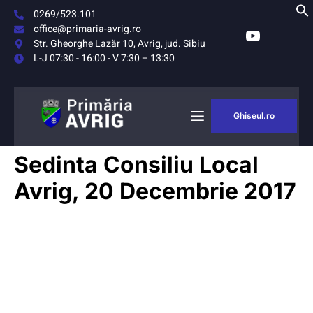
0269/523.101
office@primaria-avrig.ro
Str. Gheorghe Lazăr 10, Avrig, jud. Sibiu
L-J 07:30 - 16:00 - V 7:30 – 13:30
Ghiseul.ro
Sedinta Consiliu Local
Avrig, 20 Decembrie 2017