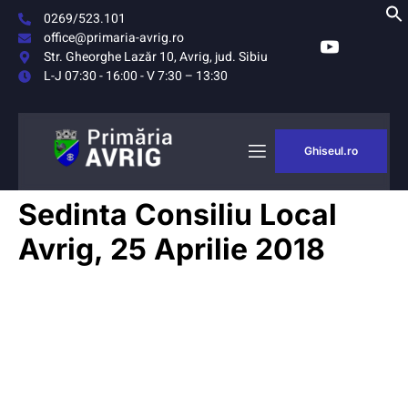
0269/523.101
office@primaria-avrig.ro
Str. Gheorghe Lazăr 10, Avrig, jud. Sibiu
L-J 07:30 - 16:00 - V 7:30 – 13:30
Ghiseul.ro
Sedinta Consiliu Local
Avrig, 25 Aprilie 2018