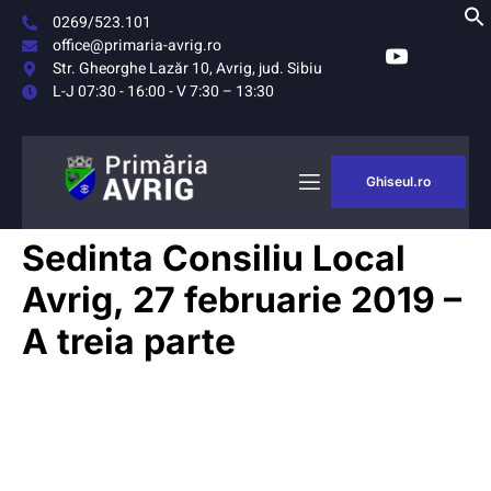
0269/523.101
office@primaria-avrig.ro
Str. Gheorghe Lazăr 10, Avrig, jud. Sibiu
L-J 07:30 - 16:00 - V 7:30 – 13:30
Ghiseul.ro
Sedinta Consiliu Local
Avrig, 27 februarie 2019 –
A treia parte