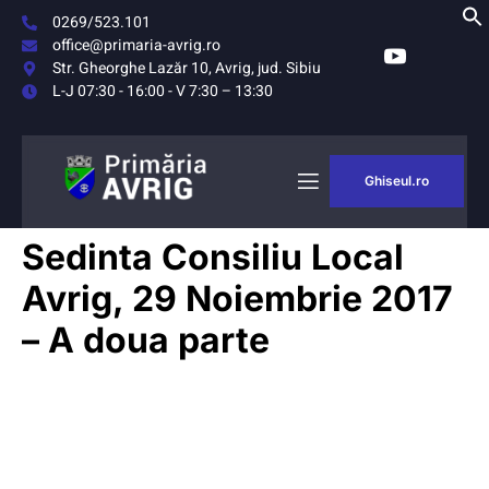
0269/523.101
office@primaria-avrig.ro
Str. Gheorghe Lazăr 10, Avrig, jud. Sibiu
L-J 07:30 - 16:00 - V 7:30 – 13:30
Ghiseul.ro
Sedinta Consiliu Local
Avrig, 29 Noiembrie 2017
– A doua parte