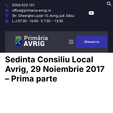
0269/523.101
office@primaria-avrig.ro
Str. Gheorghe Lazăr 10, Avrig, jud. Sibiu
L-J 07:30 - 16:00 - V 7:30 – 13:30
Ghiseul.ro
Sedinta Consiliu Local
Avrig, 29 Noiembrie 2017
– Prima parte