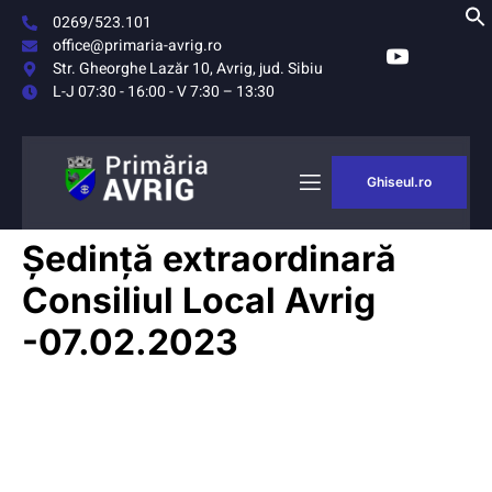
0269/523.101
office@primaria-avrig.ro
Str. Gheorghe Lazăr 10, Avrig, jud. Sibiu
L-J 07:30 - 16:00 - V 7:30 – 13:30
Ghiseul.ro
Ședință extraordinară
Consiliul Local Avrig
-07.02.2023