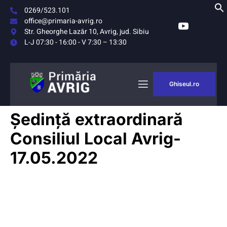
0269/523.101
office@primaria-avrig.ro
Str. Gheorghe Lazăr 10, Avrig, jud. Sibiu
L-J 07:30 - 16:00 - V 7:30 – 13:30
Ghiseul.ro
Ședință extraordinară
Consiliul Local Avrig-
17.05.2022