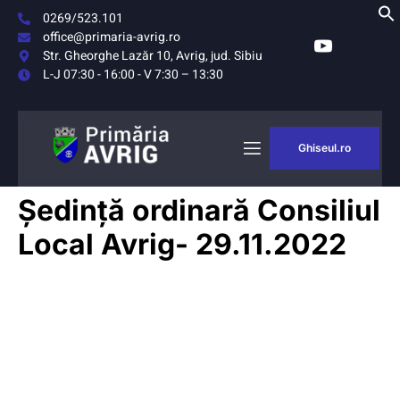
0269/523.101
office@primaria-avrig.ro
Str. Gheorghe Lazăr 10, Avrig, jud. Sibiu
L-J 07:30 - 16:00 - V 7:30 – 13:30
Ghiseul.ro
Ședință ordinară Consiliul
Local Avrig- 29.11.2022