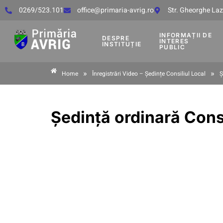
0269/523.101
office@primaria-avrig.ro
Str. Gheorghe Lază
INFORMAȚII DE
DESPRE
INTERES
INSTITUȚIE
PUBLIC
»
»
Home
Înregistrări Video – Ședințe Consiliul Local
Ș
Ședință ordinară Cons