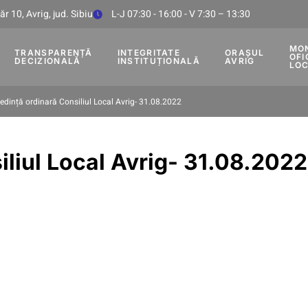
r 10, Avrig, jud. Sibiu
L-J 07:30 - 16:00 - V 7:30 – 13:30
MO
TRANSPARENȚĂ
INTEGRITATE
ORAȘUL
OFI
DECIZIONALĂ
INSTITUȚIONALĂ
AVRIG
LO
edință ordinară Consiliul Local Avrig- 31.08.2022
iliul Local Avrig- 31.08.2022