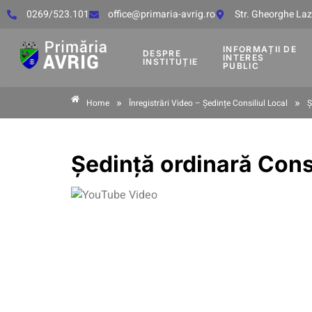
0269/523.101
office@primaria-avrig.ro
Str. Gheorghe Lază
INFORMAȚII DE
DESPRE
INTERES
INSTITUȚIE
PUBLIC
»
»
Home
Înregistrări Video – Ședințe Consiliul Local
Ș
Ședință ordinară Consi