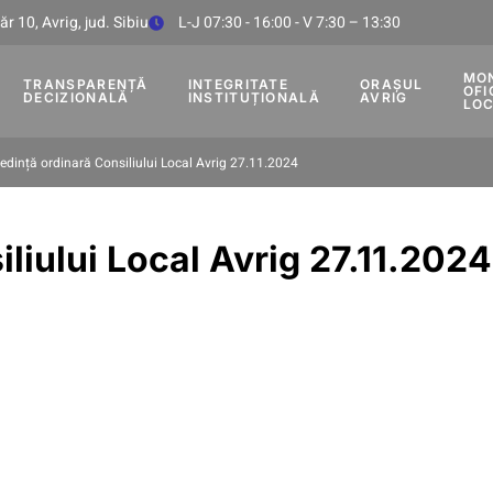
r 10, Avrig, jud. Sibiu
L-J 07:30 - 16:00 - V 7:30 – 13:30
MO
TRANSPARENȚĂ
INTEGRITATE
ORAȘUL
OFI
DECIZIONALĂ
INSTITUȚIONALĂ
AVRIG
LO
edință ordinară Consiliului Local Avrig 27.11.2024
liului Local Avrig 27.11.2024