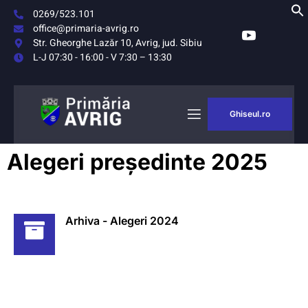
0269/523.101
office@primaria-avrig.ro
Str. Gheorghe Lazăr 10, Avrig, jud. Sibiu
L-J 07:30 - 16:00 - V 7:30 – 13:30
Ghiseul.ro
AȘUL
MONITORUL
Alegeri președinte 2025
RIG
OFICIAL LOCAL
Arhiva - Alegeri 2024