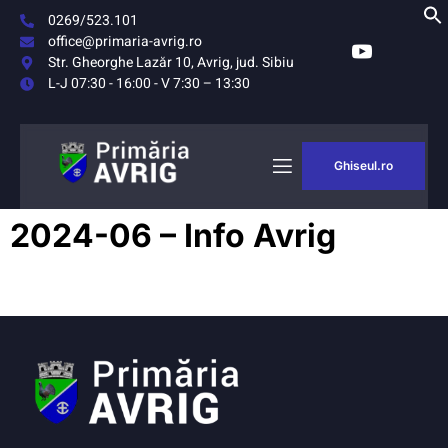
0269/523.101
office@primaria-avrig.ro
Str. Gheorghe Lazăr 10, Avrig, jud. Sibiu
L-J 07:30 - 16:00 - V 7:30 – 13:30
Ghiseul.ro
AȘUL
MONITORUL
2024-06 – Info Avrig
RIG
OFICIAL LOCAL