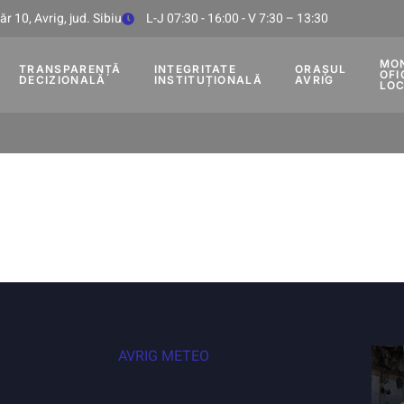
r 10, Avrig, jud. Sibiu
L-J 07:30 - 16:00 - V 7:30 – 13:30
MO
TRANSPARENȚĂ
INTEGRITATE
ORAȘUL
OFI
DECIZIONALĂ
INSTITUȚIONALĂ
AVRIG
LO
AVRIG METEO