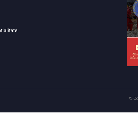
tialitate
© Co