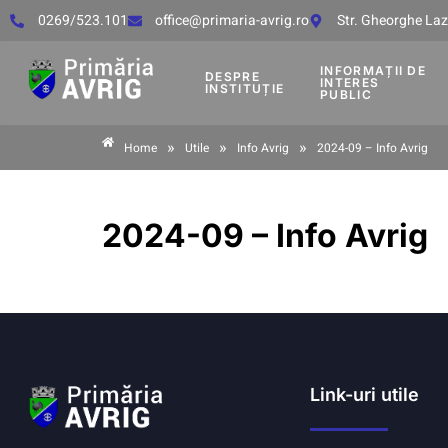
0269/523.101
office@primaria-avrig.ro
Str. Gheorghe Lază
INFORMAȚII DE
DESPRE
INTERES
INSTITUȚIE
PUBLIC
»
»
»
Home
Utile
Info Avrig
2024-09 – Info Avrig
2024-09 – Info Avrig
Link-uri utile