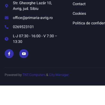
Str. Gheorghe Lazăr 10,
Contact
Avrig, jud. Sibiu
Cookies
office@primaria-avrig.ro
Politica de confiden
0269523101
L-J 07:30 - 16:00 - V 7:30 –
13:30
Powered by
TNT Computers
&
City Manager