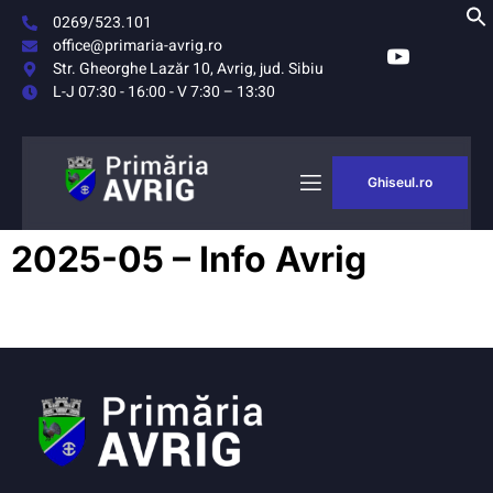
0269/523.101
office@primaria-avrig.ro
Str. Gheorghe Lazăr 10, Avrig, jud. Sibiu
L-J 07:30 - 16:00 - V 7:30 – 13:30
Ghiseul.ro
AȘUL
MONITORUL
2025-05 – Info Avrig
RIG
OFICIAL LOCAL