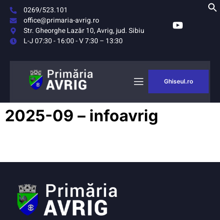
0269/523.101
office@primaria-avrig.ro
Str. Gheorghe Lazăr 10, Avrig, jud. Sibiu
L-J 07:30 - 16:00 - V 7:30 – 13:30
Ghiseul.ro
AȘUL
MONITORUL
2025-09 – infoavrig
RIG
OFICIAL LOCAL