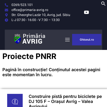
0269/523.101
office@primaria-avrig.ro
Str. Gheorghe Lazăr 10, Avrig, jud. Sibiu
L-J 07:30 - 16:00 - V 7:30 – 13:30
Ghiseul.ro
AȘUL
MONITORUL
Proiecte PNRR
RIG
OFICIAL LOCAL
Pagină în construcție! Conținutul acestei pagini
este momentan în lucru.
Construire pistă pentru biciclete pe
DJ 105 F – Orașul Avrig – Valea
Avrigului