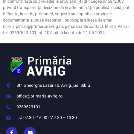
În conformitate cu prevederile art.6 alin.(4) din Legea nr.52/2003
privind transparența decizională în administrația publică locală, pot
fi făcute, în scris, propuneri, sugestii sau opinii cu privire la
documentația supusă dezbaterii publice, la adresa de email:
mirela.petrar@primaria-avrig.ro, persoană de contact, Mirela Petrar
tel. 0269/523.101 int. 107, până la data de 21.05.2024.
Str. Gheorghe Lazăr 10, Avrig, jud. Sibiu
office@primaria-avrig.ro
0269523101
L-J 07:30 - 16:00 - V 7:30 – 13:30