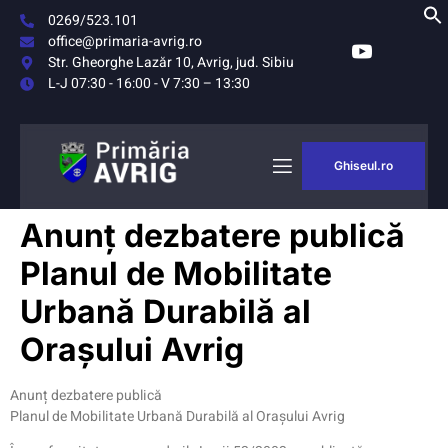
0269/523.101
office@primaria-avrig.ro
Str. Gheorghe Lazăr 10, Avrig, jud. Sibiu
L-J 07:30 - 16:00 - V 7:30 – 13:30
Ghiseul.ro
AȘUL
MONITORUL
Anunț dezbatere publică
RIG
OFICIAL LOCAL
Planul de Mobilitate
Urbană Durabilă al
Orașului Avrig
Anunț dezbatere publică
Planul de Mobilitate Urbană Durabilă al Orașului Avrig