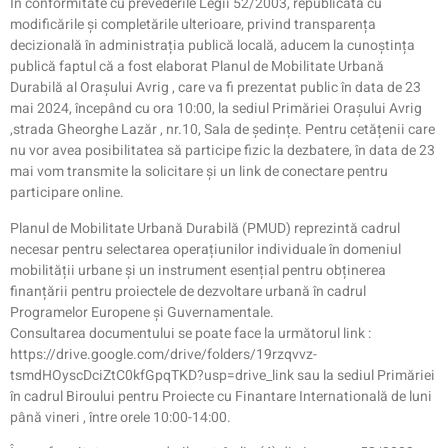
În conformitate cu prevederile Legii 52/2003, republicată cu
modificările și completările ulterioare, privind transparența
decizională în administrația publică locală, aducem la cunoștința
publică faptul că a fost elaborat Planul de Mobilitate Urbană
Durabilă al Orașului Avrig , care va fi prezentat public în data de 23
mai 2024, începând cu ora 10:00, la sediul Primăriei Orașului Avrig
,strada Gheorghe Lazăr , nr.10, Sala de ședințe. Pentru cetățenii care
nu vor avea posibilitatea să participe fizic la dezbatere, în data de 23
mai vom transmite la solicitare și un link de conectare pentru
participare online.
Planul de Mobilitate Urbană Durabilă (PMUD) reprezintă cadrul
necesar pentru selectarea operațiunilor individuale în domeniul
mobilității urbane și un instrument esențial pentru obținerea
finanțării pentru proiectele de dezvoltare urbană în cadrul
Programelor Europene și Guvernamentale.
Consultarea documentului se poate face la următorul link :
https://drive.google.com/drive/folders/19rzqvvz-
tsmdHOyscDciZtC0kfGpqTKD?usp=drive_link sau la sediul Primăriei
în cadrul Biroului pentru Proiecte cu Finantare Internatională de luni
până vineri , între orele 10:00-14:00.