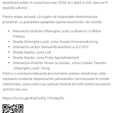
dezbătută public în cursul lunii mai 2024, la o dată si oră, care vor fi
stabilite ulterior .
Pentru etapa actuală, vă rugăm să răspundeti chestionarului
prezentat, cu precădere așteptăm opinia locuitorilor din zonele :
Intersectia străzilor Gheorghe Lazăr cu Bisericii si Mihai
Viteazu
Strada Gheorghe Lazăr, zona Scoala Gimnazială Avrig
Intersectia străzii Samuel Brukenthal cu DJ105 F
Strada Sașilor, zona Lidl
Strada Sașilor, zona Piața Agroalimentară
Intersecția străzilor Horea cu Iazului , zona Liceului Teoretic
,,Gheorghe Lazăr” Avrig
Pentru o concluzie relevantă privind tema acestui chestionar, este
necesară corelarea răspunsurilor persoanelor care locuiesc în zonele
menționate, zone unde s-au realizat studiile de trafic pentru proiectul
amintit mai sus.
https://forms.gle/KAjYunFjL1PQAkpZA