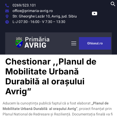
0269/523.101
office@primaria-avrig.ro
Str. Gheorghe Lazăr 10, Avrig, jud. Sibiu
L-J 07:30 - 16:00 - V 7:30 – 13:30
Ghiseul.ro
AȘUL
MONITORUL
Chestionar ,,Planul de
RIG
OFICIAL LOCAL
Mobilitate Urbană
Durabilă al orașului
Avrig”
Aducem la cunoștința publică faptul că a fost elaborat
,,Planul de
Mobilitate Urbană Durabilă al orașului Avrig
”
, proiect finanțat prin
Planul National de Redresare și Reziliență. Documentația finală va fi