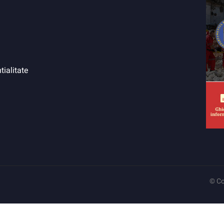
tialitate
© Co