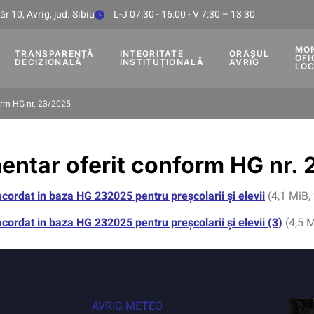
r 10, Avrig, jud. Sibiu
L-J 07:30 - 16:00 - V 7:30 – 13:30
MO
TRANSPARENȚĂ
INTEGRITATE
ORAȘUL
OFI
DECIZIONALĂ
INSTITUȚIONALĂ
AVRIG
LO
orm HG nr. 23/2025
entar oferit conform HG nr.
acordat in baza HG 232025 pentru preșcolarii și elevii
(4,1 MiB, 
acordat in baza HG 232025 pentru preșcolarii și elevii (3)
(4,5 M
AVRIG METEO