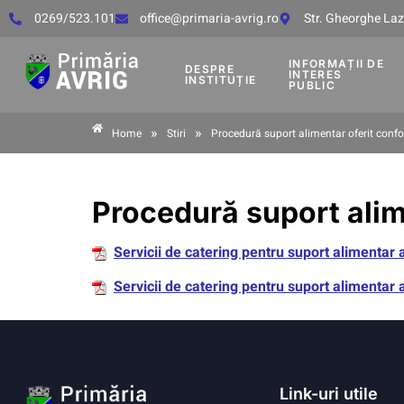
0269/523.101
office@primaria-avrig.ro
Str. Gheorghe Lază
INFORMAȚII DE
DESPRE
INTERES
INSTITUȚIE
PUBLIC
»
»
Home
Stiri
Procedură suport alimentar oferit conf
Procedură suport alim
Servicii de catering pentru suport alimentar 
Servicii de catering pentru suport alimentar 
Link-uri utile