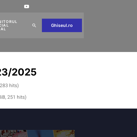
NITORUL
Ghiseul.ro
CIAL
CAL
 23/2025
283 hits)
iB, 251 hits)