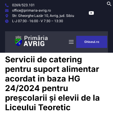
0269/523.101
office@primaria-avrig.ro
Str. Gheorghe Lazăr 10, Avrig, jud. Sibiu
L-J 07:30 - 16:00 - V 7:30 – 13:30
Ghiseul.ro
AȘUL
MONITORUL
Servicii de catering
RIG
OFICIAL LOCAL
pentru suport alimentar
acordat in baza HG
24/2024 pentru
preșcolarii și elevii de la
Liceului Teoretic