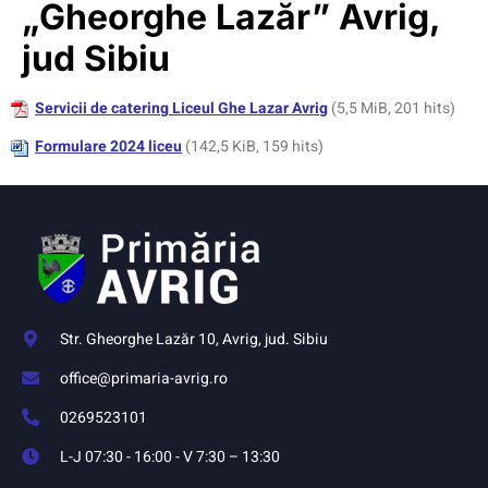
„Gheorghe Lazăr” Avrig,
jud Sibiu
Servicii de catering Liceul Ghe Lazar Avrig
(5,5 MiB, 201 hits)
Formulare 2024 liceu
(142,5 KiB, 159 hits)
Str. Gheorghe Lazăr 10, Avrig, jud. Sibiu
office@primaria-avrig.ro
0269523101
L-J 07:30 - 16:00 - V 7:30 – 13:30