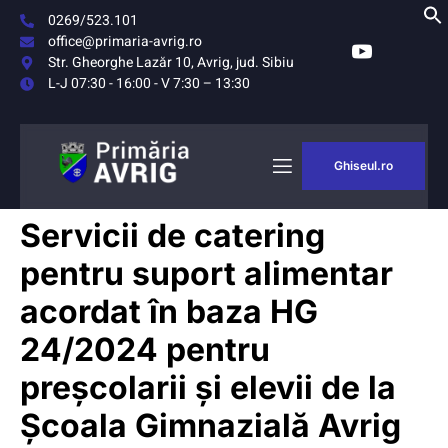
0269/523.101
office@primaria-avrig.ro
Str. Gheorghe Lazăr 10, Avrig, jud. Sibiu
L-J 07:30 - 16:00 - V 7:30 – 13:30
Ghiseul.ro
AȘUL
MONITORUL
Servicii de catering
RIG
OFICIAL LOCAL
pentru suport alimentar
acordat în baza HG
24/2024 pentru
preșcolarii și elevii de la
Şcoala Gimnazială Avrig