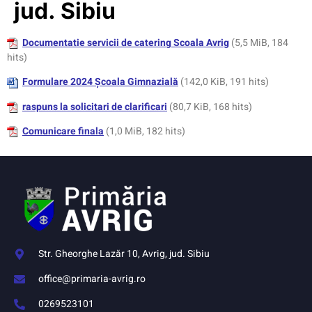
jud. Sibiu
Documentatie servicii de catering Scoala Avrig
(5,5 MiB, 184
hits)
Formulare 2024 Școala Gimnazială
(142,0 KiB, 191 hits)
raspuns la solicitari de clarificari
(80,7 KiB, 168 hits)
Comunicare finala
(1,0 MiB, 182 hits)
Str. Gheorghe Lazăr 10, Avrig, jud. Sibiu
office@primaria-avrig.ro
0269523101