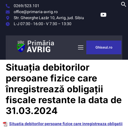
0269/523.101
office@primaria-avrig.ro
Str. Gheorghe Lazăr 10, Avrig, jud. Sibiu
L-J 07:30 - 16:00 - V 7:30 – 13:30
Ghiseul.ro
AȘUL
MONITORUL
Situația debitorilor
RIG
OFICIAL LOCAL
persoane fizice care
înregistrează obligații
fiscale restante la data de
31.03.2024
Situatia debitorilor persoane fizice care inregistreaza obligatii