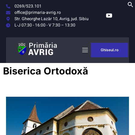
0269/523.101
office@primaria-avrig.ro
Str. Gheorghe Lazăr 10, Avrig, jud. Sibiu
L-J 07:30 - 16:00 - V 7:30 – 13:30
Ghiseul.ro
AȘUL
MONITORUL
Biserica Ortodoxă
RIG
OFICIAL LOCAL