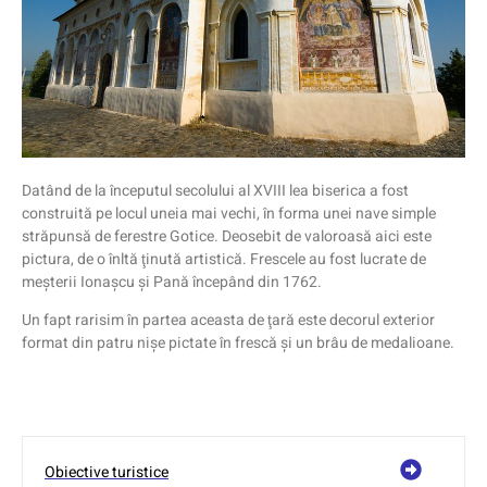
Datând de la începutul secolului al XVIII lea biserica a fost
construită pe locul uneia mai vechi, în forma unei nave simple
străpunsă de ferestre Gotice. Deosebit de valoroasă aici este
pictura, de o înltă ţinută artistică. Frescele au fost lucrate de
meşterii Ionaşcu şi Pană începând din 1762.
Un fapt rarisim în partea aceasta de ţară este decorul exterior
format din patru nişe pictate în frescă şi un brâu de medalioane.
Obiective turistice