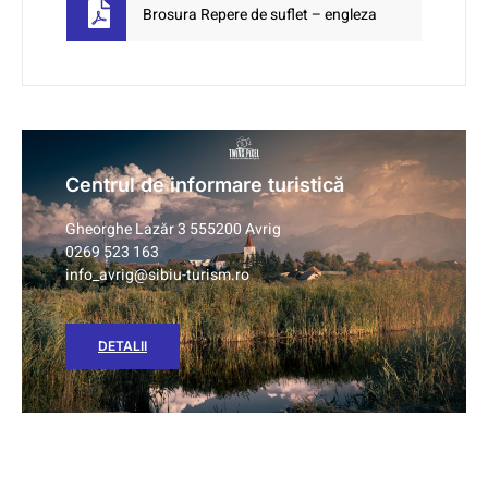
Brosura Repere de suflet – engleza
Centrul de informare turistică
Gheorghe Lazăr 3 555200 Avrig
0269 523 163
info_avrig@sibiu-turism.ro
DETALII