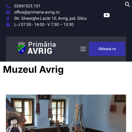
0269/523.101
office@primaria-avrig.ro
Str. Gheorghe Lazăr 10, Avrig, jud. Sibiu
L-J 07:30 - 16:00 - V 7:30 – 13:30
Ghiseul.ro
AȘUL
MONITORUL
Muzeul Avrig
RIG
OFICIAL LOCAL