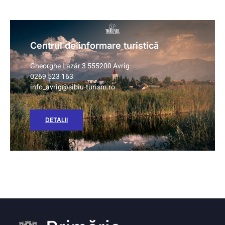
Centrul de informare turistică
Gheorghe Lazăr 3 555200 Avrig
0269 523 163
info_avrig@sibiu-turism.ro
DETALII