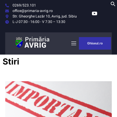
0269/523.101
office@primaria-avrig.ro
Str. Gheorghe Lazăr 10, Avrig, jud. Sibiu
L-J 07:30 - 16:00 - V 7:30 – 13:30
Ghiseul.ro
AȘUL
MONITORUL
Stiri
RIG
OFICIAL LOCAL