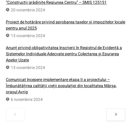
“Construcții grădinițe Regiunea Centru” – SMIS 125151
20 noiembrie 2024
Proiect de hotărâre privind aprobarea taxelor și impozitelor locale
pentru anul 2025
13 noiembrie 2024
Anunț privind obligativitatea înscrierii în Registrul de Evidență a
Sistemelor Individuale Adecvate pentru Colectarea și Epurarea
Apelor Uzate
13 noiembrie 2024
Comunicat începere implementare etapa II a proiectului –
Îmbunătățirea calității vieții populației din localitatea Mârșa,
orașul Avrig
6 noiembrie 2024