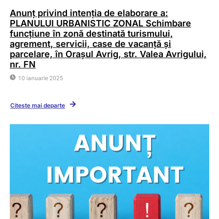
Anunț privind intenția de elaborare a:
PLANULUI URBANISTIC ZONAL Schimbare
funcțiune în zonă destinată turismului,
agrement, servicii, case de vacanță și
parcelare, în Orașul Avrig, str. Valea Avrigului,
nr. FN
10 ianuarie 2025
Citeste mai departe