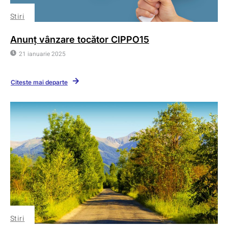
Stiri
Anunț vânzare tocător CIPPO15
21 ianuarie 2025
Citeste mai departe
Stiri