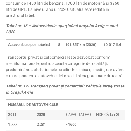
consum de 1450 litri de benzină, 1700 litri de motorină şi 3850
litri de GPL. La nivelul anului 2020, situaţia este redată în
următorul tabel.
Tabel nr. 18 – Autovehicule aparţinând oraşului Avrig — anul
2020
Autovehicule pe motorină
8
101.357 km (2020)
10.017 litri
Transportul privat şi cel comercial este dezvoltat conform
mediilor naţionale pentru aceasta categorie de localităţi,
predominând autoturismele cu cilindree mica şi medie, dar având
o mare pondere a autovehiculelor vechi şi cu grad mare de uzură.
Tabel nr. 19- Transport privat şi comercial: Vehicule înregistrate
în Oraşul Avrig
NUMĂRUL DE AUTOVEHICULE
2014
2020
CAPACITATEA CILINDRICĂ [cm3]
1.777
2.281
<1600