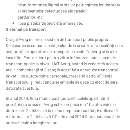
neuniformitatea lăţimii străzilor pe lungimea lor datorate
aliniamentelor defectuoase ale caselor,
gardurilor, etc;
lipsa pistelor de bicicletă amenajate.
Sistemul de transport
Oraşul Avrig nu are un sistem de transport public propriu.
Deplasarea în comun a cetăţenilor de la şi către alte localităţi este
asigurată de operatori de transport cu sediul în Avrig şi în alte
localităţi. Este de dorit pentru viitor înfiinţarea unui sistem de
transport public la nivelul UAT Avrig, având în vedere că acesta
are în componenţă şi 3 sate; în acest fel s-ar reduce transportul
privat – cu autoturisme personale, crescând astfel eficienţa
transportului şi reducându-se emisiile de gaze cu efect de seră
datorate acestuia.
In anul 2014, flota municipală (autovehiculele aparţinând
primăriei) a oraşului Avrig este compusă din 10 autovehicule,
dintre care 2 utilizează benzina drept combustibil, 6 utilizează
motorina, iar 2 utilizează GPL. In anul 2014 flota municipală de
autovehicule a înregistrat un