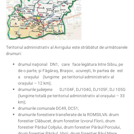
Teritoriul administrativ al Avrigului este străbătut de următoarele
drumuri:
drumul naţional DN1, care face legătura între Sibiu, pe
de o parte, şi Făgăraş, Braşov, ucureşti, în partea de est
a oraşului (lungime pe teritoriul administrativ al
oraşului – 12 km);
drumurile judeţene DJ104F, DJ104G, DJ105F, DJ 105G
(lungime totală pe teritoriul administrativ al oraşului – 33
km);
drumurile comunale DC49, DC51;
drumurile forestiere transferate de la ROMSILVA: drum
forestier Clăbucet, drum forestier Izvorul Florii, drum
forestier Pârâul Colţului, drum forestier Pârâul Porcului,
drum forestier Pârâul Jibrii, drum forestier Râul Mare