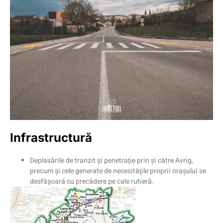
Infrastructură
Deplasările de tranzit şi penetraţie prin şi către Avrig,
precum şi cele generate de necesităţile proprii oraşului se
desfăşoară cu precădere pe cale rutieră.