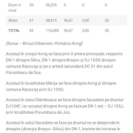
Drum vi
20
56,225
0
0
0
cinai
Străzi
61
48,815
96,57
0,50
35
TOTAL
83
116,385
96,57
0,50
35
[Sursa – Biroul Urbanism, Primăria Avrig]
Accesul în oraşul Avrig se face prin 3 artere principale, respectiv
DN 1 dinspre Sibiu, DN 1 dinspre Braşov şi DJ 105G dinspre
comuna Racoviţa şi pe o arteră secundară DC 51 din satul
Porumbacu de Sus.
Accesul în localitatea Mârşa se face dinspre Avrig şi dinspre
comuna Racoviţa prin DJ 105G.
Accesul în satul Glâmboaca se face dinspre Sacadate pe drumul
DJ104F, iar accesul dinspre Avrig se face pe DN 1 est – DJ 105J,
prin localitatea Porumbacu de Jos.
Accesul în satul Sacadate se face pe drumul ce se desprinde în
dreapta (direcţia Braşov -Sibiu) din DN 1, înainte de intrarea în