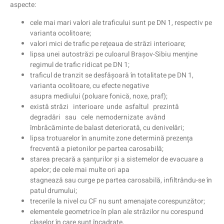
aspecte:
cele mai mari valori ale traficului sunt pe DN 1, respectiv pe
varianta ocolitoare;
valori mici de trafic pe reţeaua de străzi interioare;
lipsa unei autostrăzi pe culoarul Braşov-Sibiu menţine
regimul de trafic ridicat pe DN 1;
traficul de tranzit se desfăşoară în totalitate pe DN 1,
varianta ocolitoare, cu efecte negative
asupra mediului (poluare fonică, noxe, praf);
există străzi interioare unde asfaltul prezintă
degradări sau cele nemodernizate având
îmbrăcăminte de balast deteriorată, cu denivelări;
lipsa trotuarelor în anumite zone determină prezenţa
frecventă a pietonilor pe partea carosabilă;
starea precară a şanţurilor şi a sistemelor de evacuare a
apelor; de cele mai multe ori apa
stagnează sau curge pe partea carosabilă, infiltrându-se în
patul drumului;
trecerile la nivel cu CF nu sunt amenajate corespunzător;
elementele geometrice în plan ale străzilor nu corespund
claselor în care sunt încadrate,