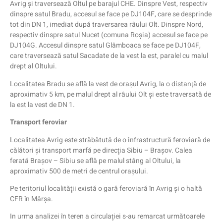
Avrig şi traversează Oltul pe barajul CHE. Dinspre Vest, respectiv
dinspre satul Bradu, accesul se face pe DJ104F, care se desprinde
tot din DN 1, imediat după traversarea râului Olt. Dinspre Nord,
respectiv dinspre satul Nucet (comuna Roşia) accesul se face pe
DJ104G. Accesul dinspre satul Glâmboaca se face pe DJ104F,
care traversează satul Sacadate de la vest la est, paralel cu malul
drept al Oltului.
Localitatea Bradu se află la vest de oraşul Avrig, la o distanţă de
aproximativ 5 km, pe malul drept al râului Olt şi este traversată de
la est la vest de DN 1.
Transport feroviar
Localitatea Avrig este străbătută de o infrastructură feroviară de
călători şi transport marfă pe direcţia Sibiu – Braşov. Calea
ferată Braşov – Sibiu se află pe malul stâng al Oltului, la
aproximativ 500 de metri de centrul oraşului.
Pe teritoriul localităţii există o gară feroviară în Avrig şi o haltă
CFR în Mârşa.
In urma analizei în teren a circulaţiei s-au remarcat următoarele