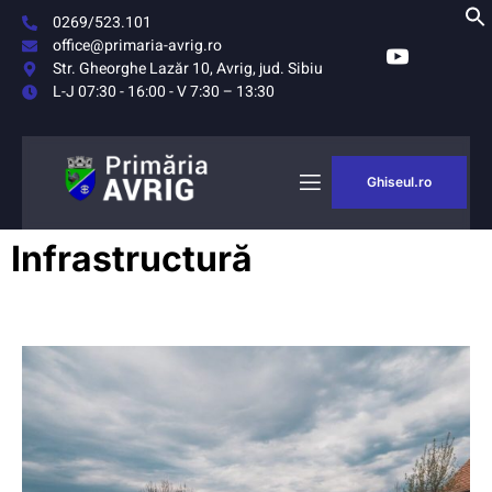
0269/523.101
office@primaria-avrig.ro
Str. Gheorghe Lazăr 10, Avrig, jud. Sibiu
L-J 07:30 - 16:00 - V 7:30 – 13:30
Ghiseul.ro
AȘUL
MONITORUL
Infrastructură
RIG
OFICIAL LOCAL