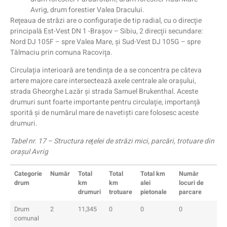
Avrig, drum forestier Valea Dracului.
Reţeaua de străzi are o configuraţie de tip radial, cu o direcţie
principală Est-Vest DN 1 -Braşov – Sibiu, 2 direcţii secundare:
Nord DJ 105F – spre Valea Mare, şi Sud-Vest DJ 105G – spre
Tălmaciu prin comuna Racoviţa.
Circulaţia interioară are tendinţa de a se concentra pe câteva
artere majore care intersectează axele centrale ale oraşului,
strada Gheorghe Lazăr şi strada Samuel Brukenthal. Aceste
drumuri sunt foarte importante pentru circulaţie, importanţă
sporită şi de numărul mare de navetişti care folosesc aceste
drumuri.
Tabel nr. 17 – Structura reţelei de străzi mici, parcări, trotuare din
oraşul Avrig
Categorie
Număr
Total
Total
Total km
Număr
drum
km
km
alei
locuri de
drumuri
trotuare
pietonale
parcare
Drum
2
11,345
0
0
0
comunal